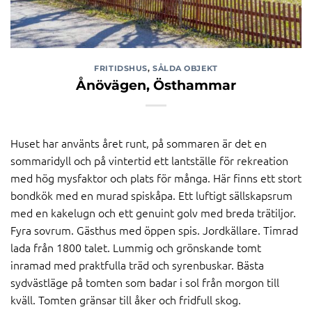
FRITIDSHUS
,
SÅLDA OBJEKT
Ånövägen, Östhammar
Huset har använts året runt, på sommaren är det en
sommaridyll och på vintertid ett lantställe för rekreation
med hög mysfaktor och plats för många. Här finns ett stort
bondkök med en murad spiskåpa. Ett luftigt sällskapsrum
med en kakelugn och ett genuint golv med breda trätiljor.
Fyra sovrum. Gästhus med öppen spis. Jordkällare. Timrad
lada från 1800 talet. Lummig och grönskande tomt
inramad med praktfulla träd och syrenbuskar. Bästa
sydvästläge på tomten som badar i sol från morgon till
kväll. Tomten gränsar till åker och fridfull skog.