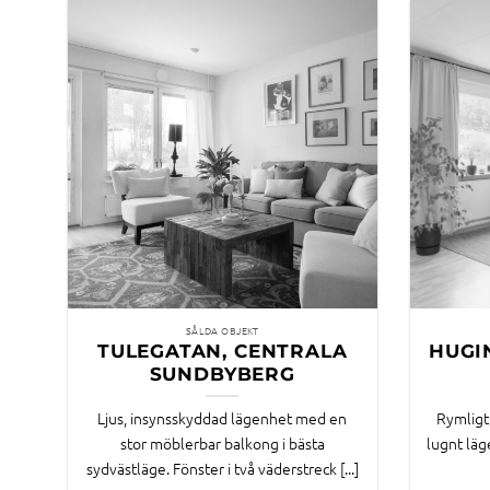
SÅLDA OBJEKT
TULEGATAN, CENTRALA
HUGI
SUNDBYBERG
Ljus, insynsskyddad lägenhet med en
Rymligt
stor möblerbar balkong i bästa
lugnt läg
sydvästläge. Fönster i två väderstreck [...]