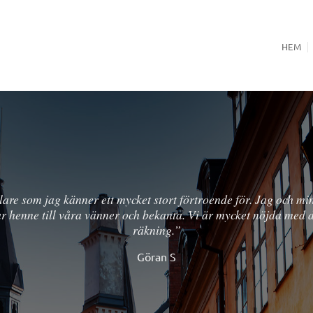
HEM
a Pia! Mycket kompetent och vi har känt oss enormt trygga g
ket tacksamma och nöjda med Andersson & Asplund Mäklarby
Marianne A