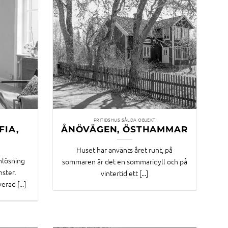
FRITIDSHUS SÅLDA OBJEKT
FIA,
ÅNÖVÄGEN, ÖSTHAMMAR
Huset har använts året runt, på
nlösning
sommaren är det en sommaridyll och på
nster.
vintertid ett [...]
rad [...]