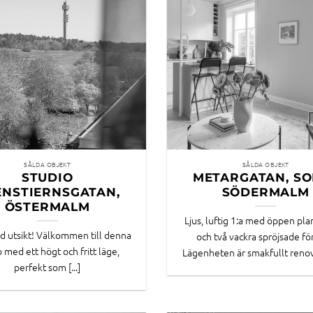
SÅLDA OBJEKT
SÅLDA OBJEKT
STUDIO
METARGATAN, SO
ENSTIERNSGATAN,
SÖDERMALM
ÖSTERMALM
Ljus, luftig 1:a med öppen pla
 utsikt! Välkommen till denna
och två vackra spröjsade fö
o med ett högt och fritt läge,
Lägenheten är smakfullt renove
perfekt som [...]