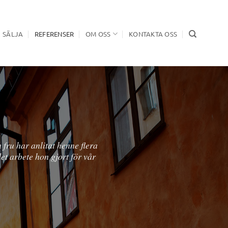
SÄLJA
REFERENSER
OM OSS
KONTAKTA OSS
enom hela processen. Vi är
rå.”