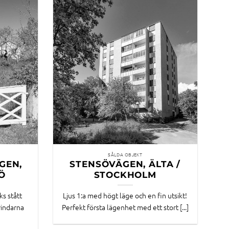
SÅLDA OBJEKT
GEN,
STENSÖVÄGEN, ÄLTA /
Ö
STOCKHOLM
ks stått
Ljus 1:a med högt läge och en fin utsikt!
grindarna
Perfekt första lägenhet med ett stort [...]