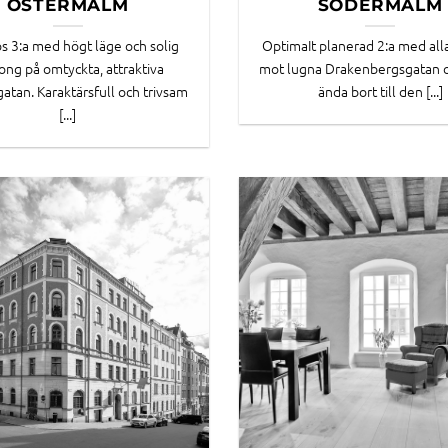
ÖSTERMALM
SÖDERMALM
s 3:a med högt läge och solig
OptimaIt planerad 2:a med all
ong på omtyckta, attraktiva
mot lugna Drakenbergsgatan o
gatan. Karaktärsfull och trivsam
ända bort till den [...]
[...]