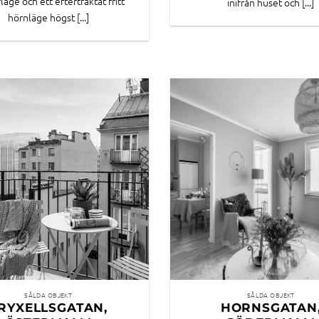
läge och ett eftertraktat fritt
inifrån huset och [...]
hörnläge högst [...]
SÅLDA OBJEKT
SÅLDA OBJEKT
RYXELLSGATAN,
HORNSGATAN