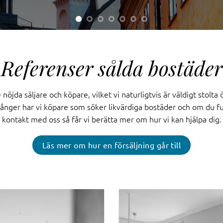
Referenser sålda bostäder
jda säljare och köpare, vilket vi naturligtvis är väldigt stolta 
gånger har vi köpare som söker likvärdiga bostäder och om du fu
kontakt med oss så får vi berätta mer om hur vi kan hjälpa dig.
Läs mer om hur en försäljning går till