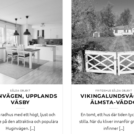
SÅLDA OBJEKT
FRITIDSHUS SÅLDA OBJEKT
NVÄGEN, UPPLANDS
VIKINGALUNDSVÄ
VÄSBY
ÄLMSTA-VÄDD
 radhus med ett högt, ljust och
En tomt, ett hus där tiden tyc
e på den attraktiva och populära
stilla. När du kliver innanför 
Huginvägen. [...]
infinner [...]