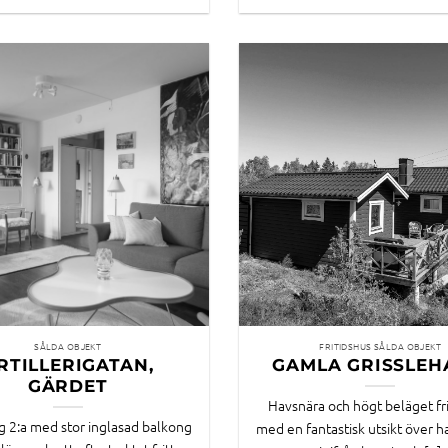
SÅLDA OBJEKT
FRITIDSHUS SÅLDA OBJEKT
RTILLERIGATAN,
GAMLA GRISSLE
GÄRDET
Havsnära och högt beläget fr
tig 2:a med stor inglasad balkong
med en fantastisk utsikt över 