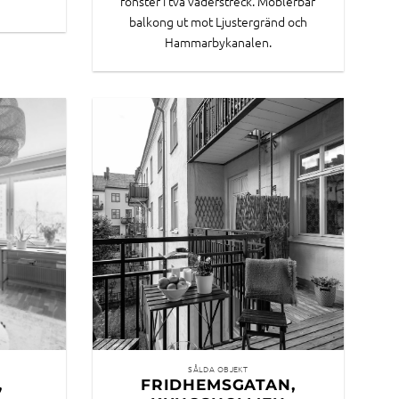
fönster i två väderstreck. Möblerbar
balkong ut mot Ljustergränd och
Hammarbykanalen.
SÅLDA OBJEKT
,
FRIDHEMSGATAN,