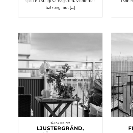
spis i ett stiligt vardagsrum. Möblerbar
i söder
balkong mot [...]
SÅLDA OBJEKT
LJUSTERGRÄND,
F