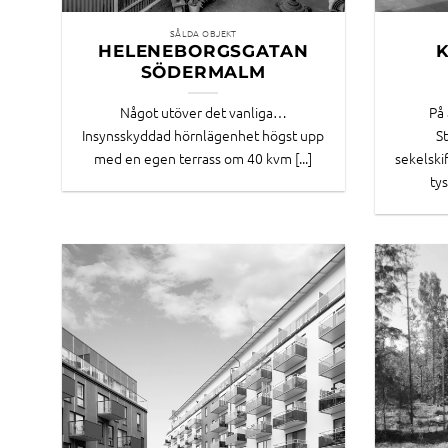
SÅLDA OBJEKT
HELENEBORGSGATAN
SÖDERMALM
Något utöver det vanliga…
På
Insynsskyddad hörnlägenhet högst upp
S
med en egen terrass om 40 kvm [...]
sekelski
tys