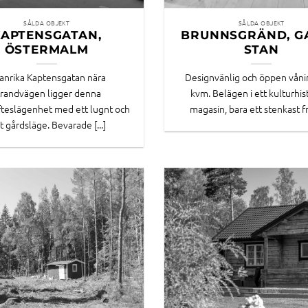
SÅLDA OBJEKT
SÅLDA OBJEKT
KAPTENSGATAN,
BRUNNSGRÄND, G
ÖSTERMALM
STAN
 anrika Kaptensgatan nära
Designvänlig och öppen våni
trandvägen ligger denna
kvm. Belägen i ett kulturhis
fteslägenhet med ett lugnt och
magasin, bara ett stenkast frå
t gårdsläge. Bevarade [...]