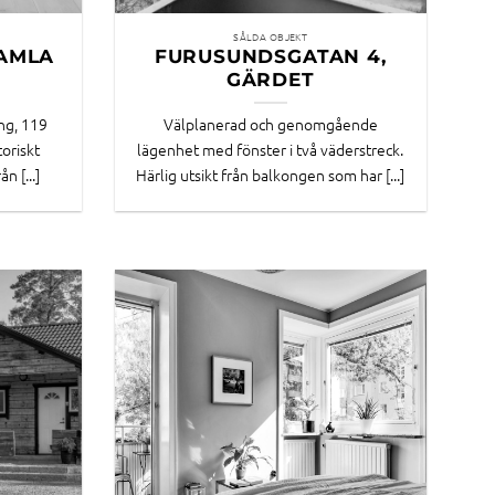
SÅLDA OBJEKT
AMLA
FURUSUNDSGATAN 4,
GÄRDET
ng, 119
Välplanerad och genomgående
toriskt
lägenhet med fönster i två väderstreck.
n [...]
Härlig utsikt från balkongen som har [...]