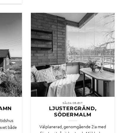
SÅLDA OBJEKT
HAMN
LJUSTERGRÄND,
SÖDERMALM
itidshus
Välplanerad, genomgående 2:a med
havet både