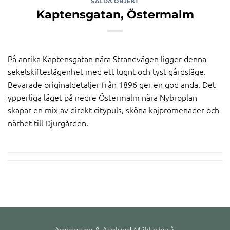
SÅLDA OBJEKT
Kaptensgatan, Östermalm
På anrika Kaptensgatan nära Strandvägen ligger denna
sekelskifteslägenhet med ett lugnt och tyst gårdsläge.
Bevarade originaldetaljer från 1896 ger en god anda. Det
ypperliga läget på nedre Östermalm nära Nybroplan
skapar en mix av direkt citypuls, sköna kajpromenader och
närhet till Djurgården.
Andersson & Asplund Mäklarbyrå.