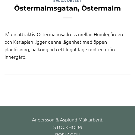
SÅLDA OBJEKT
Östermalmsgatan, Östermalm
På en attraktiv Östermalmsadress mellan Humlegården
och Karlaplan ligger denna lägenhet med öppen
planlösning, balkong och ett lugnt läge mot en grön
innergård.
Andersson & Asplund Mäklarbyrå.
STOCKHOLM
ROSLAGEN